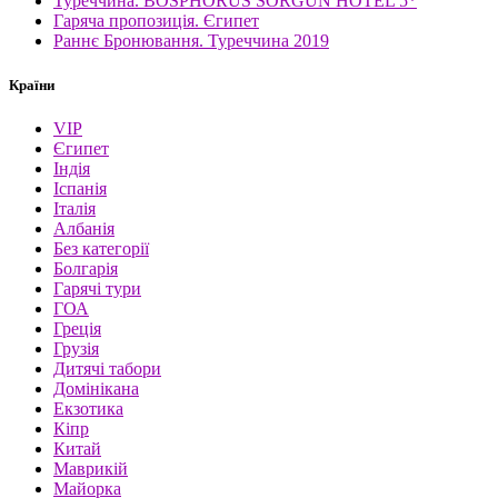
Туреччина. BOSPHORUS SORGUN HOTEL 5*
Гаряча пропозиція. Єгипет
Раннє Бронювання. Туреччина 2019
Країни
VIP
Єгипет
Індія
Іспанія
Італія
Албанія
Без категорії
Болгарія
Гарячі тури
ГОА
Греція
Грузія
Дитячі табори
Домінікана
Екзотика
Кіпр
Китай
Маврикій
Майорка