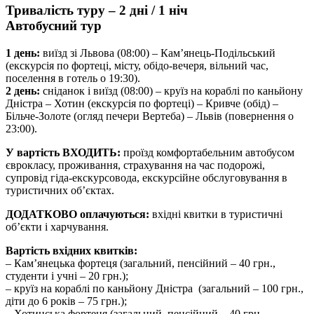
Тривалість туру – 2 дні / 1 ніч
Автобусний тур
1 день:
виїзд зі Львова (08:00) – Кам’янець-Подільський
(екскурсія по фортеці, місту, обідо-вечеря, вільний час,
поселення в готель о 19:30).
2 день:
сніданок і виїзд (08:00) – круїз на кораблі по каньйону
Дністра – Хотин (екскурсія по фортеці) – Кривче (обід) –
Більче-Золоте (огляд печери Вертеба) – Львів (повернення о
23:00).
У вартість ВХОДИТЬ:
проїзд комфортабельним автобусом
єврокласу, проживання, страхування на час подорожі,
супровід гіда-екскурсовода, екскурсійне обслуговування в
туристичних об’єктах.
ДОДАТКОВО оплачуються:
вхідні квитки в туристичні
об’єкти і харчування.
Вартість вхідних квитків:
– Кам’янецька фортеця (загальний, пенсійний – 40 грн.,
студенти і учні – 20 грн.);
– круїз на кораблі по каньйону Дністра (загальний – 100 грн.,
діти до 6 років – 75 грн.);
– Хотинська фортеця (загальний, пенсійний – 40 грн.,