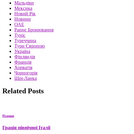
Мальдіви
Мексика
Новий Рік
Новини
ОАЕ
Раннє Бронювання
Туніс
Туреччина
Тури Європою
Україна
Фінляндія
Франція
Хорватія
Чорногорія
Шрі-Ланка
Related Posts
Новини
Грація північної Італії